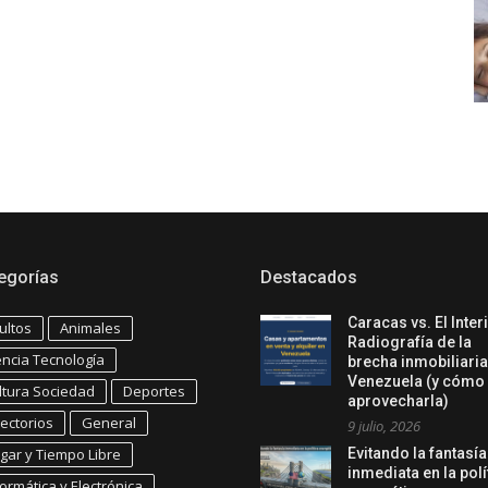
egorías
Destacados
Caracas vs. El Inter
ultos
Animales
Radiografía de la
encia Tecnología
brecha inmobiliaria
Venezuela (y cómo
ltura Sociedad
Deportes
aprovecharla)
rectorios
General
9 julio, 2026
gar y Tiempo Libre
Evitando la fantasía
inmediata en la polí
formática y Electrónica