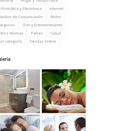
General
Hogar y Tiempo Libre
Informática y Electrónica
Internet
Medios de Comunicación
Motor
Negocios
Ocio y Entretenimiento
Otros Idiomas
Países
Salud
Sin categoría
Tiendas Online
lería