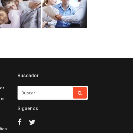
Buscador
ior:
BUSCAR:
 en
Siguenos
#
#
tica