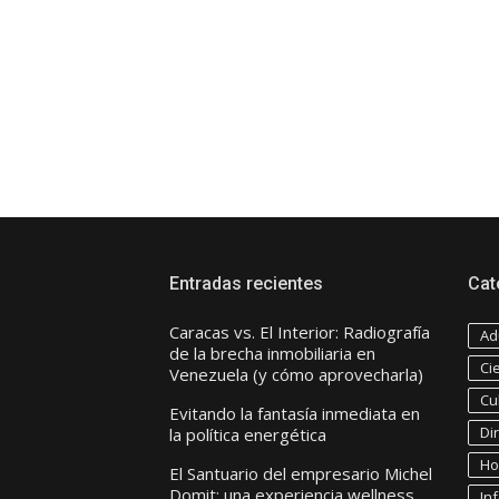
Entradas recientes
Cat
Caracas vs. El Interior: Radiografía
Ad
de la brecha inmobiliaria en
Ci
Venezuela (y cómo aprovecharla)
Cu
Evitando la fantasía inmediata en
Di
la política energética
Ho
El Santuario del empresario Michel
Domit: una experiencia wellness
In