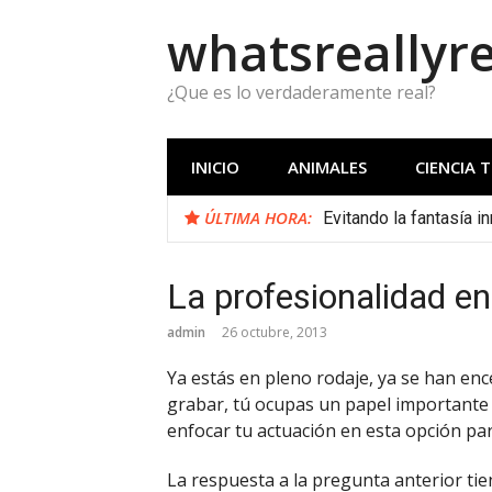
Saltar
whatsreallyre
al
contenido
¿Que es lo verdaderamente real?
INICIO
ANIMALES
CIENCIA 
ÚLTIMA HORA:
Evitando la fantasía i
La profesionalidad en
admin
26 octubre, 2013
Ya estás en pleno rodaje, ya se han en
grabar, tú ocupas un papel importante e
enfocar tu actuación en esta opción pa
La respuesta a la pregunta anterior tie