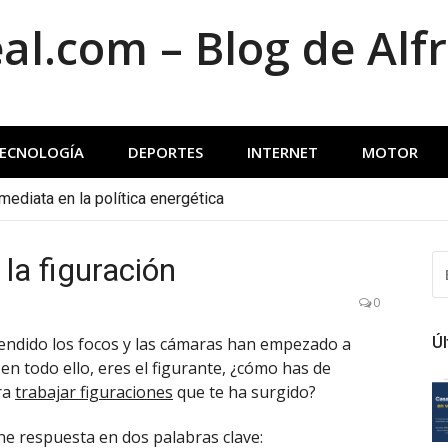
al.com – Blog de Alf
TECNOLOGÍA
DEPORTES
INTERNET
MOTOR
nmediata en la política energética
 la figuración
BU
0
cendido los focos y las cámaras han empezado a
Úl
n todo ello, eres el figurante, ¿cómo has de
ra
trabajar figuraciones
que te ha surgido?
ne respuesta en dos palabras clave: