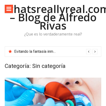
Saltar
whatsreallyreal.co
al
– Blog de Alfredo
contenido
Rivas
¿Que es lo verdaderamente real?
Evitando la fantasía inmediata en la política energética
Categoría:
Sin categoría