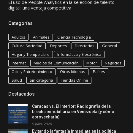
El uso de People Analytics en la selección de talento
digital: una ventaja competitiva
Categorías
Adultos
Animales
Ciencia Tecnología
Cultura Sociedad
Deportes
Directorios
General
Hogar y Tiempo Libre
Informática y Electrónica
Internet
Medios de Comunicación
Motor
Negocios
Ocio y Entretenimiento
Otros Idiomas
Países
Salud
Sin categoría
Tiendas Online
Destacados
Caracas vs. El Interior: Radiografía de la
brecha inmobiliaria en Venezuela (y cómo
aprovecharla)
9 julio, 2026
Evitando la fantasía inmediata en la política